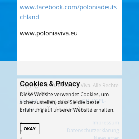
www.facebook.com/poloniadeuts
chland
www.poloniaviva.eu
Cookies & Privacy
Copyright © 2026 Polonia Viva. Alle Rechte
vorbehalten.
Diese Website verwendet Cookies, um
Joomla!
ist freie, unter der
GNU/GPL-
sicherzustellen, dass Sie die beste
Lizenz
veröffentlichte Software.
Erfahrung auf unserer Website erhalten.
Impressum
OKAY
Datenschutzerklärung
Newsletter