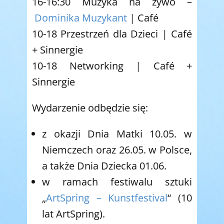
16-16:30 Muzyka na żywo –
Dominika Muzykant
| Café
10-18 Przestrzeń dla Dzieci | Café
+ Sinnergie
10-18 Networking | Café +
Sinnergie
Wydarzenie odbędzie się:
z okazji Dnia Matki 10.05. w
Niemczech oraz 26.05. w Polsce,
a także Dnia Dziecka 01.06.
w ramach festiwalu sztuki
„
ArtSpring – Kunstfestival
“ (10
lat ArtSpring).