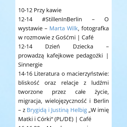
10-12 Przy kawie
12-14 #StillenInBerlin – O
wystawie –
Marta Wilk
, fotografka
w rozmowie z Gośćmi | Café
12-14 Dzień Dziecka –
prowadzą kafejkowe pedagożki |
Sinnergie
14-16 Literatura o macierzyństwie:
bliskość oraz relacje z ludźmi
tworzone przez całe życie,
migracja, wielojęzyczność i Berlin
– z
Brygidą i Justiną Helbig
„W imię
Matki i Córki“ (PL/DE) | Café